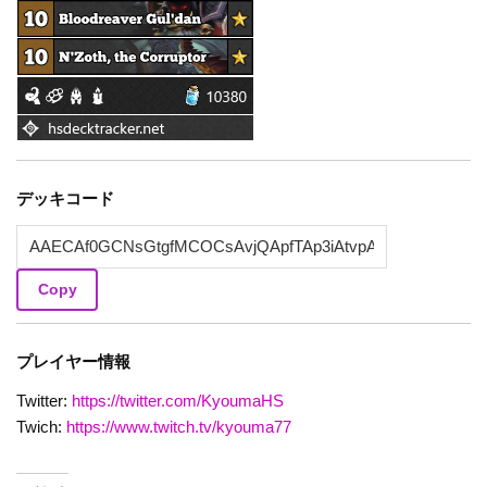
デッキコード
Copy
プレイヤー情報
Twitter:
https://twitter.com/KyoumaHS
Twich:
https://www.twitch.tv/kyouma77