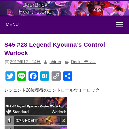
Skip
to
content
BeerBrick
ハースストーン情報サイト
MENU
Hearthstone
S45 #28 Legend Kyouma’s Control
Warlock
2017年12月14日
ahirun
Deck - デッキ
T
Li
F
H
C
共
wi
n
a
at
o
有
レジェンド28位獲得のコントロールウォーロック
tt
e
c
e
p
er
e
n
y
b
a
Li
o
n