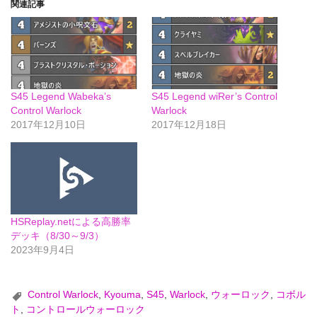
関連記事
S45 Legend Wabeka’s
S45 Legend wiRer’s Control
Control Warlock
Warlock
2017年12月10日
2017年12月18日
HSReplay.netによる高勝率
デッキ（8/30～9/3）
2023年9月4日
Control Warlock
,
Kyouma
,
S45
,
Warlock
,
ウォーロック
,
コボル
ト
,
コントロールウォーロック