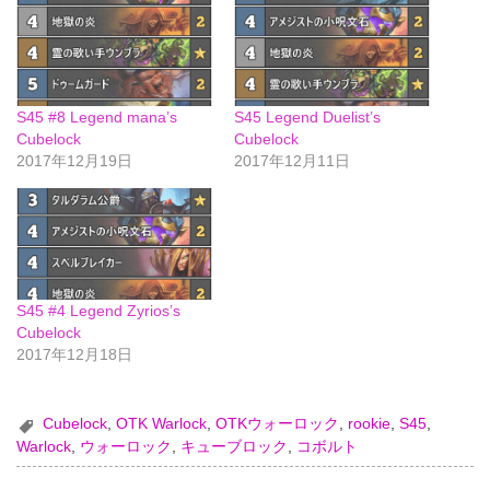
S45 #8 Legend mana’s
S45 Legend Duelist’s
Cubelock
Cubelock
2017年12月19日
2017年12月11日
S45 #4 Legend Zyrios’s
Cubelock
2017年12月18日
Cubelock
,
OTK Warlock
,
OTKウォーロック
,
rookie
,
S45
,
Warlock
,
ウォーロック
,
キューブロック
,
コボルト