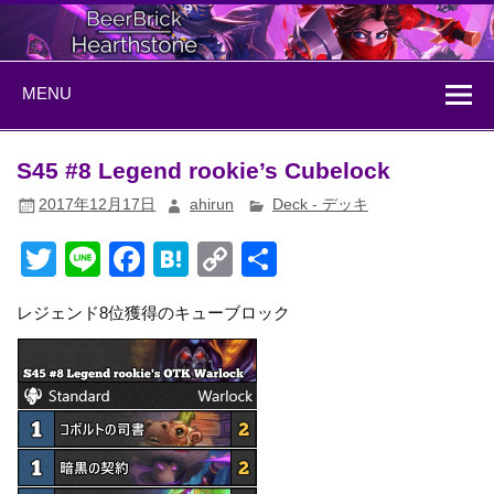
Skip
to
content
BeerBrick
ハースストーン情報サイト
MENU
Hearthstone
S45 #8 Legend rookie’s Cubelock
2017年12月17日
ahirun
Deck - デッキ
T
Li
F
H
C
共
wi
n
a
at
o
有
レジェンド8位獲得のキューブロック
tt
e
c
e
p
er
e
n
y
b
a
Li
o
n
o
k