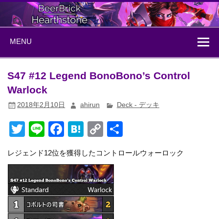
Skip
to
content
BeerBrick
ハースストーン情報サイト
MENU
Hearthstone
S47 #12 Legend BonoBono’s Control
Warlock
2018年2月10日
ahirun
Deck - デッキ
T
Li
F
H
C
共
wi
n
a
at
o
有
レジェンド12位を獲得したコントロールウォーロック
tt
e
c
e
p
er
e
n
y
b
a
Li
o
n