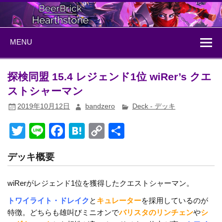
Skip
to
content
BeerBrick
ハースストーン情報サイト
MENU
Hearthstone
探検同盟 15.4 レジェンド1位 wiRer’s クエ
ストシャーマン
2019年10月12日
bandzero
Deck - デッキ
T
Li
F
H
C
共
wi
n
a
at
o
有
デッキ概要
tt
e
c
e
p
er
e
n
y
wiRerがレジェンド1位を獲得したクエストシャーマン。
b
a
Li
トワイライト・ドレイク
と
キュレーター
を採用しているのが
o
n
特徴。どちらも雄叫びミニオンで
バリスタのリンチェン
や
シ