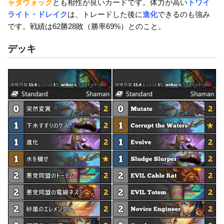
o
k
ャダウォック
とも相性が良いカードです。体力が高い
トワイ
ライト・ドレイク
は、トレードした後に
進化
できるのも強み
k
です。戦績は62勝28敗（勝率69%）とのこと。
デッキ