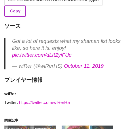
Copy
ソース
Got a lot of requests what my shaman list looks
like, so here it is. enjoy!
pic.twitter.com/dLttZyiFUc
— wiRer (@wiRerHS)
October 11, 2019
プレイヤー情報
wiRer
Twitter:
https://twitter.com/wiRerHS
関連記事