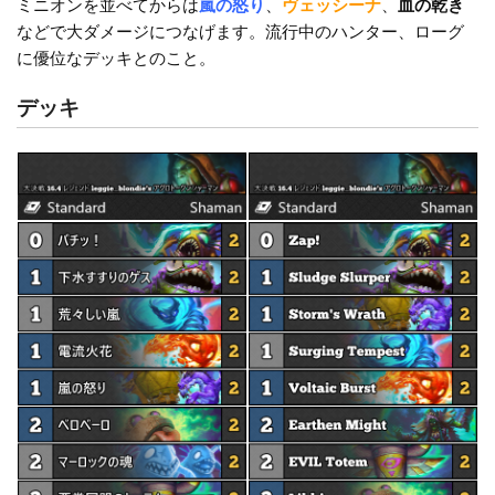
o
k
ミニオンを並べてからは
嵐の怒り
、
ヴェッシーナ
、
血の乾き
などで大ダメージにつなげます。流行中のハンター、ローグ
k
に優位なデッキとのこと。
デッキ