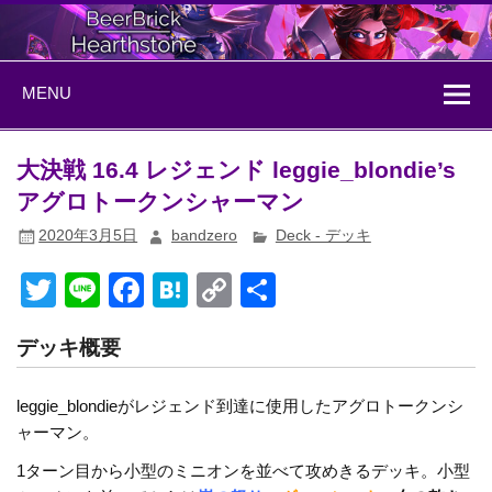
Skip
to
content
BeerBrick
ハースストーン情報サイト
MENU
Hearthstone
大決戦 16.4 レジェンド leggie_blondie’s
アグロトークンシャーマン
2020年3月5日
bandzero
Deck - デッキ
T
Li
F
H
C
共
wi
n
a
at
o
有
デッキ概要
tt
e
c
e
p
er
e
n
y
leggie_blondieがレジェンド到達に使用したアグロトークンシ
b
a
Li
ャーマン。
o
n
1ターン目から小型のミニオンを並べて攻めきるデッキ。小型