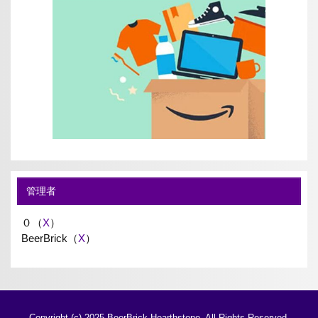
管理者
０（
X
）
BeerBrick（
X
）
Copyright (c) 2025 BeerBrick Hearthstone. All Rights Reserved.