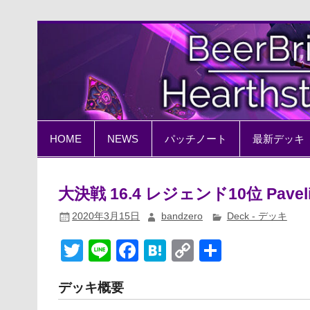
Skip
to
content
BeerBrick Hearthston
ハースストーン情報サイト
HOME
NEWS
パッチノート
最新デッキ
大決戦 16.4 レジェンド10位 Pave
2020年3月15日
bandzero
Deck - デッキ
T
Li
F
H
C
共
wi
n
a
at
o
有
デッキ概要
tt
e
c
e
p