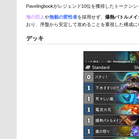
er
e
n
y
Pavelingbookがレジェンド10位を獲得したトークン
b
a
Li
海の巨人
や
無貌の変性者
を採用せず、
爆熱バトルメイ
o
n
おり、序盤から安定して攻めることを重視した構成に
o
k
デッキ
k