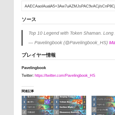
ソース
Top 10 Legend with Token Shaman. Long l
— Pavelingbook (@Pavelingbook_HS)
Ma
プレイヤー情報
Pavelingbook
Twitter:
https://twitter.com/Pavelingbook_HS
関連記事