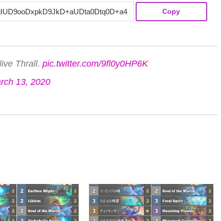
Copy
ive Thrall.
pic.twitter.com/9fl0y0HP6K
rch 13, 2020