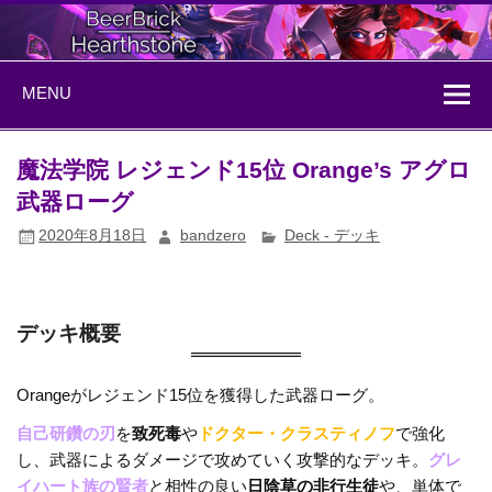
Skip
to
content
BeerBrick
ハースストーン情報サイト
MENU
Hearthstone
魔法学院 レジェンド15位 Orange’s アグロ
武器ローグ
2020年8月18日
bandzero
Deck - デッキ
デッキ概要
Orangeがレジェンド15位を獲得した武器ローグ。
自己研鑽の刃
を
致死毒
や
ドクター・クラスティノフ
で強化
し、武器によるダメージで攻めていく攻撃的なデッキ。
グレ
イハート族の賢者
と相性の良い
日陰草の非行生徒
や、単体で