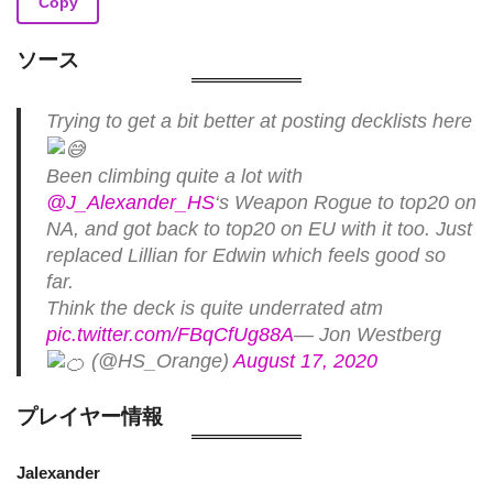
Copy
ソース
Trying to get a bit better at posting decklists here
Been climbing quite a lot with
@J_Alexander_HS
‘s Weapon Rogue to top20 on
NA, and got back to top20 on EU with it too. Just
replaced Lillian for Edwin which feels good so
far.
Think the deck is quite underrated atm
pic.twitter.com/FBqCfUg88A
— Jon Westberg
(@HS_Orange)
August 17, 2020
プレイヤー情報
Jalexander