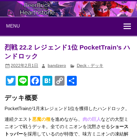
Skip
to
content
BeerBrick
ハースストーン情報サイト
MENU
Hearthstone
烈戦 22.2 レジェンド1位 PocketTrain’s ハ
ンドロック
2022年2月1日
bandzero
Deck - デッキ
T
Li
F
H
C
共
wi
n
a
at
o
有
デッキ概要
tt
e
c
e
p
er
e
n
y
PocketTrainが1月末レジェンド1位を獲得したハンドロック。
b
a
Li
連続クエスト
悪魔の種
を進めながら、
肉の巨人
などの大型ミ
ニオンで戦うデッキ。全てのミニオンを沈黙させる
ショース
o
n
トッパー
を採用しているのが特徴で、味方ミニオンの凍結解