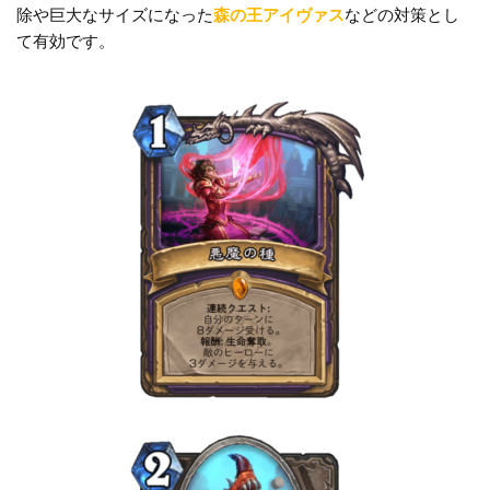
o
k
除や巨大なサイズになった
森の王アイヴァス
などの対策とし
k
て有効です。