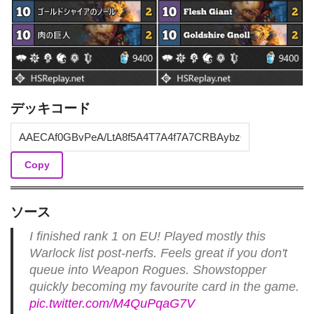
デッキコード
Copy
ソース
I finished rank 1 on EU! Played mostly this
Warlock list post-nerfs. Feels great if you don't
queue into Weapon Rogues. Showstopper
quickly becoming my favourite card in the game.
pic.twitter.com/M4QuPqaG7V