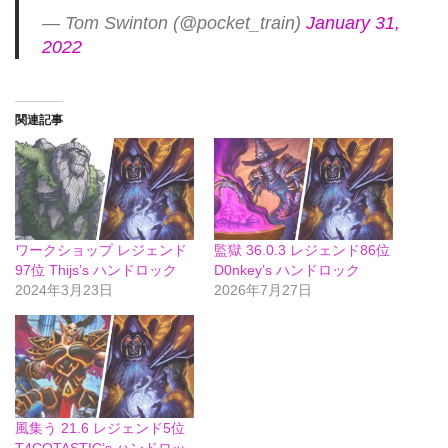
— Tom Swinton (@pocket_train)
January 31,
2022
関連記事
ワークショップ レジェンド
監獄 36.0.3 レジェンド86位
97位 Thijs’s ハンドロック
D0nkey’s ハンドロック
2024年3月23日
2026年7月27日
風集う 21.6 レジェンド5位
T4COTASTIC’s ハンドロッ