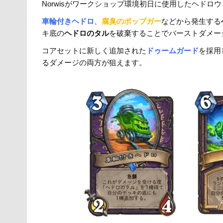
er
e
n
y
Norwisがワークショップ環境初日に使用したヘドロ
b
a
Li
車輪付きヘドロ
、
腐臭のポップガー
などから発生する
o
n
キ底の
ヘドロのタル
を破棄することでバーストダメー
o
k
コアセットに新しく追加された
ドゥームガード
を採用
るダメージの両方が狙えます。
k