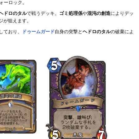
ウォーロック。
ヘドロのタル
で戦うデッキ。
ゴミ処理係
や
混沌の創造
によりデッ
ジが狙えます。
しており、
ドゥームガード
自身の突撃と
ヘドロのタル
の破棄によ