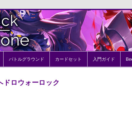
e
バトルグラウンド
カードセット
入門ガイド
Be
’s ヘドロウォーロック