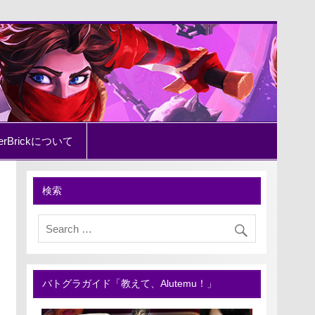
erBrickについて
検索
バトグラガイド「教えて、Alutemu！」