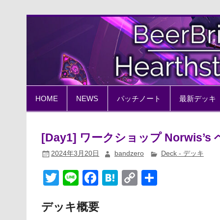
Skip
to
content
BeerBrick Hearthston
ハースストーン情報サイト
HOME
NEWS
パッチノート
最新デッキ
[Day1] ワークショップ Norwis
2024年3月20日
bandzero
Deck - デッキ
T
Li
F
H
C
共
wi
n
a
at
o
有
tt
e
c
e
p
デッキ概要