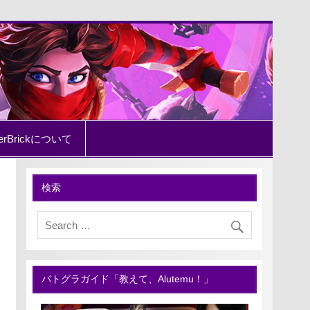
erBrickについて
検索
バトグラガイド「教えて、Alutemu！」