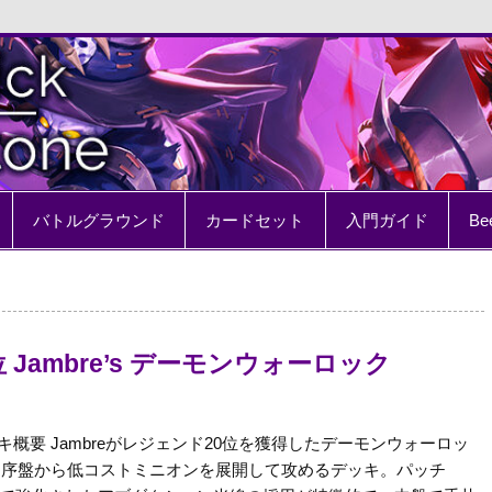
e
バトルグラウンド
カードセット
入門ガイド
Be
 Jambre’s デーモンウォーロック
キ概要 Jambreがレジェンド20位を獲得したデーモンウォーロッ
 序盤から低コストミニオンを展開して攻めるデッキ。パッチ