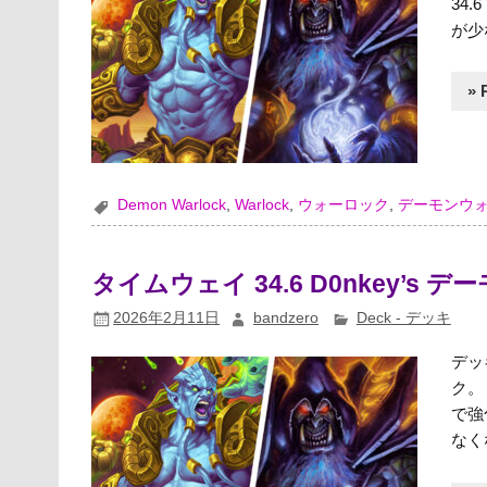
34
が少
» 
Demon Warlock
,
Warlock
,
ウォーロック
,
デーモンウ
タイムウェイ 34.6 D0nkey’s
2026年2月11日
bandzero
Deck - デッキ
デッ
ク。
で強
なく