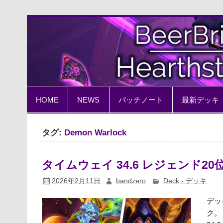
Skip
to
content
BeerBrick Hearthston
ハースストーン情報サイト
HOME
NEWS
パッチノート
最新デッキ
タグ:
Demon Warlock
タイムウェイ 34.6 レジェンド20位
2026年2月11日
bandzero
Deck - デッキ
デッ
ク。