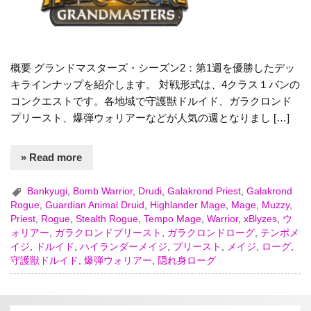
概要 グランドマスターズ・シーズン2：第1週を優勝したデッ
キラインナップを紹介します。 対戦形式は、4クラス１バンの
コンクエストです。各地域で守護獣ドルイド、ガラクロンド
プリースト、爆弾ウォリアーなどが人気の週となりまし […]
» Read more
Bankyugi
,
Bomb Warrior
,
Drudi
,
Galakrond Priest
,
Galakrond
Rogue
,
Guardian Animal Druid
,
Highlander Mage
,
Mage
,
Muzzy
,
Priest
,
Rogue
,
Stealth Rogue
,
Tempo Mage
,
Warrior
,
xBlyzes
,
ウ
ォリアー
,
ガラクロンドプリースト
,
ガラクロンドローグ
,
テンポメ
イジ
,
ドルイド
,
ハイランダーメイジ
,
プリースト
,
メイジ
,
ローグ
,
守護獣ドルイド
,
爆弾ウォリアー
,
隠れ身ローグ