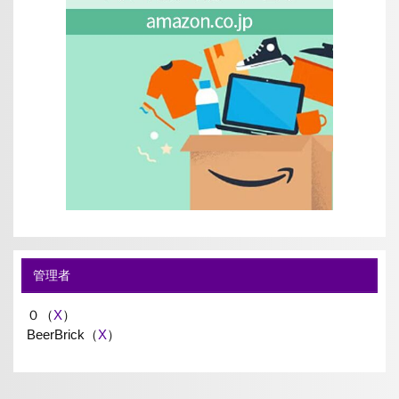
管理者
０（
X
）
BeerBrick（
X
）