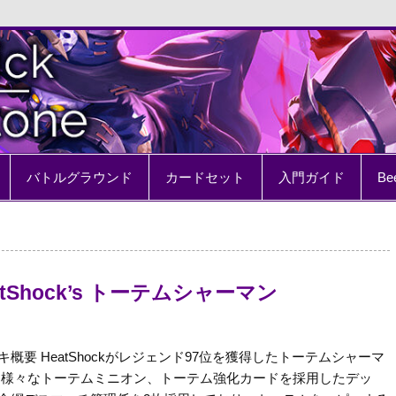
e
バトルグラウンド
カードセット
入門ガイド
Be
atShock’s トーテムシャーマン
キ概要 HeatShockがレジェンド97位を獲得したトーテムシャーマ
 様々なトーテムミニオン、トーテム強化カードを採用したデッ