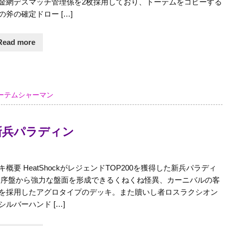
金網デスマッチ管理係を2枚採用しており、トーテムをコピーする
の斧の確定ドロー […]
Read more
ーテムシャーマン
s 新兵パラディン
キ概要 HeatShockがレジェンドTOP200を獲得した新兵パラディ
 序盤から強力な盤面を形成できるくねくね怪異、カーニバルの客
を採用したアグロタイプのデッキ。また贖いし者ロスラクシオン
シルバーハンド […]