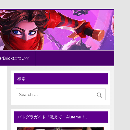
erBrickについて
検索
バトグラガイド「教えて、Alutemu！」