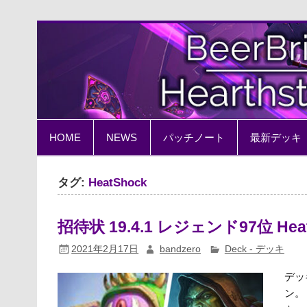
Skip
to
content
BeerBrick Hearthston
ハースストーン情報サイト
HOME
NEWS
パッチノート
最新デッキ
タグ:
HeatShock
招待状 19.4.1 レジェンド97位 He
2021年2月17日
bandzero
Deck - デッキ
デッ
ン。