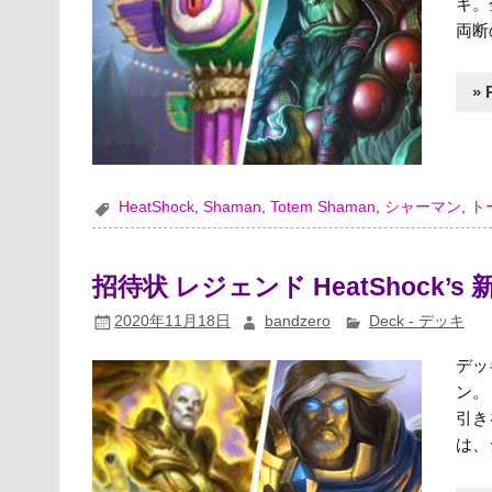
キ。
両断
» 
HeatShock
,
Shaman
,
Totem Shaman
,
シャーマン
,
ト
招待状 レジェンド HeatShock’
2020年11月18日
bandzero
Deck - デッキ
デッ
ン。
引き
は、