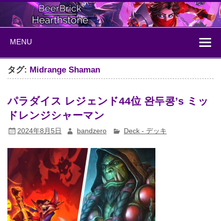
Skip
to
content
BeerBrick
ハースストーン情報サイト
MENU
Hearthstone
タグ:
Midrange Shaman
パラダイス レジェンド44位 완두콩’s ミッ
ドレンジシャーマン
2024年8月5日
bandzero
Deck - デッキ