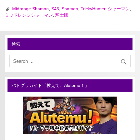
Midrange Shaman
,
S43
,
Shaman
,
TrickyHunter
,
シャーマン
,
ミッドレンジシャーマン
,
騎士団
検索
バトグラガイド「教えて、Alutemu！」