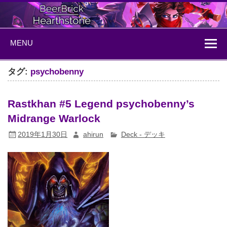
Skip
to
content
BeerBrick
ハースストーン情報サイト
MENU
Hearthstone
タグ:
psychobenny
Rastkhan #5 Legend psychobenny’s
Midrange Warlock
2019年1月30日
ahirun
Deck - デッキ