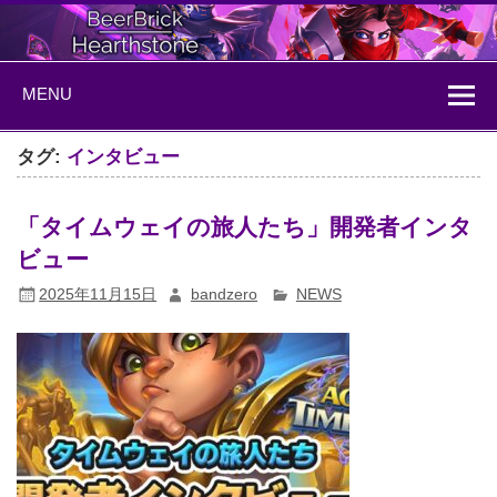
Skip
to
content
BeerBrick
ハースストーン情報サイト
MENU
Hearthstone
タグ:
インタビュー
「タイムウェイの旅人たち」開発者インタ
ビュー
2025年11月15日
bandzero
NEWS