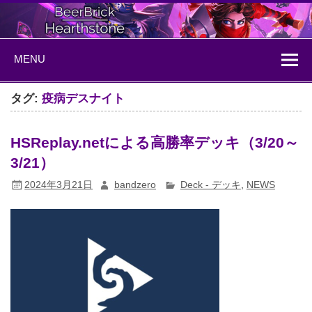
Skip
to
content
BeerBrick
ハースストーン情報サイト
MENU
Hearthstone
タグ:
疫病デスナイト
HSReplay.netによる高勝率デッキ（3/20～
3/21）
2024年3月21日
bandzero
Deck - デッキ
,
NEWS