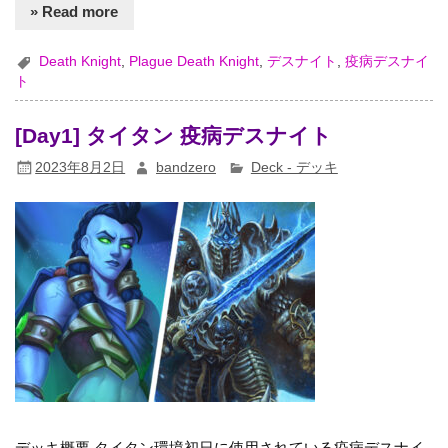
» Read more
Death Knight
,
Plague Death Knight
,
デスナイト
,
疫病デスナイ
ト
[Day1] タイタン 疫病デスナイト
2023年8月2日
bandzero
Deck - デッキ
デッキ概要 タイタン環境初日に使用されている疫病デスナイ