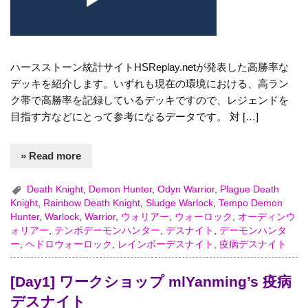
ハースストーン統計サイトHSReplay.netが発表した高勝率な
デッキを紹介します。いずれも現在の環境における、高ラン
ク帯で高勝率を記録しているデッキですので、レジェンドを
目指す方などにとって参考になるデータです。 対 […]
» Read more
Death Knight
,
Demon Hunter
,
Odyn Warrior
,
Plague Death
Knight
,
Rainbow Death Knight
,
Sludge Warlock
,
Tempo Demon
Hunter
,
Warlock
,
Warrior
,
ウォリアー
,
ウォーロック
,
オーディンウ
ォリアー
,
テンポデーモンハンター
,
デスナイト
,
デーモンハンタ
ー
,
ヘドロウォーロック
,
レインボーデスナイト
,
疫病デスナイト
[Day1] ワークショップ mlYanming’s 疫病
デスナイト