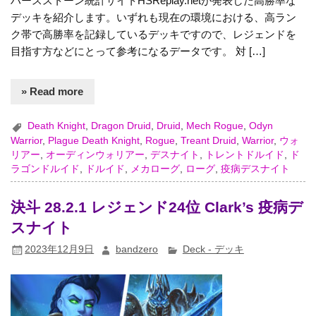
ハースストーン統計サイトHSReplay.netが発表した高勝率な
デッキを紹介します。いずれも現在の環境における、高ラン
ク帯で高勝率を記録しているデッキですので、レジェンドを
目指す方などにとって参考になるデータです。 対 […]
» Read more
Death Knight
,
Dragon Druid
,
Druid
,
Mech Rogue
,
Odyn
Warrior
,
Plague Death Knight
,
Rogue
,
Treant Druid
,
Warrior
,
ウォ
リアー
,
オーディンウォリアー
,
デスナイト
,
トレントドルイド
,
ド
ラゴンドルイド
,
ドルイド
,
メカローグ
,
ローグ
,
疫病デスナイト
決斗 28.2.1 レジェンド24位 Clark’s 疫病デ
スナイト
2023年12月9日
bandzero
Deck - デッキ