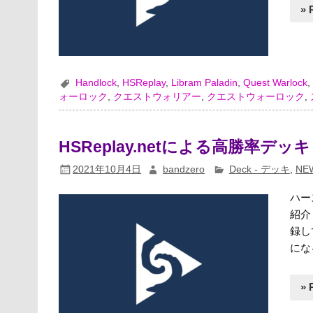
» 
Handlock
,
HSReplay
,
Libram Paladin
,
Quest Warlock
ォーロック
,
クエストウォリアー
,
クエストウォーロック
,
HSReplay.netによる高勝率デッキ（
2021年10月4日
bandzero
Deck - デッキ
,
NE
ハー
紹介
録し
にな
» 