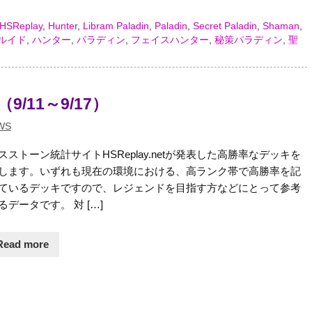
HSReplay
,
Hunter
,
Libram Paladin
,
Paladin
,
Secret Paladin
,
Shaman
,
ルイド
,
ハンター
,
パラディン
,
フェイスハンター
,
秘策パラディン
,
聖
9/11～9/17）
WS
スストーン統計サイトHSReplay.netが発表した高勝率なデッキを
します。いずれも現在の環境における、高ランク帯で高勝率を記
ているデッキですので、レジェンドを目指す方などにとって参考
るデータです。 対 […]
Read more