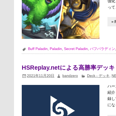
強化
って
» 
Buff Paladin
,
Paladin
,
Secret Paladin
,
バフパラディン
HSReplay.netによる高勝率デッキ（
2021年11月20日
bandzero
Deck - デッキ
,
N
ハー
紹介
録し
にな