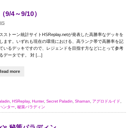
9/4～9/10）
WS
スストーン統計サイトHSReplay.netが発表した高勝率なデッキを
します。いずれも現在の環境における、高ランク帯で高勝率を記
ているデッキですので、レジェンドを目指す方などにとって参考
るデータです。 対 […]
Read more
aladin
,
HSReplay
,
Hunter
,
Secret Paladin
,
Shaman
,
アグロドルイド
,
ハンター
,
秘策パラディン
vik’s 秘策パラディン