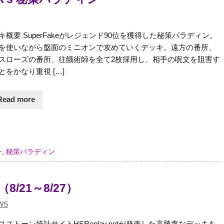
キ概要 SuperFakeがレジェンド90位を獲得した秘策パラディン。
を使いながら盤面のミニオンで攻めていくデッキ。遠方の番所、
スローズの番所、往餓術師を全て2枚採用し、相手の呪文を阻害す
とをかなり重視 […]
Read more
ン
,
秘策パラディン
8/21～8/27）
WS
スストーン統計サイトHSReplay.netが発表した高勝率なデッキを