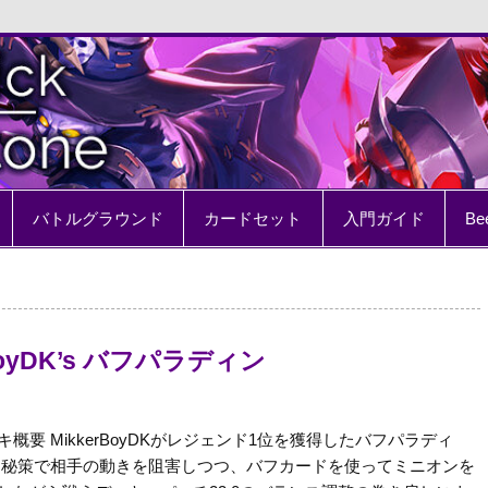
e
バトルグラウンド
カードセット
入門ガイド
Be
BoyDK’s バフパラディン
キ概要 MikkerBoyDKがレジェンド1位を獲得したバフパラディ
 秘策で相手の動きを阻害しつつ、バフカードを使ってミニオンを