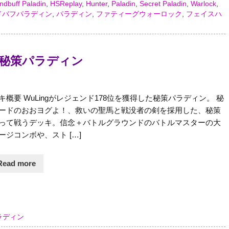
ndbuff Paladin
,
HSReplay
,
Hunter
,
Paladin
,
Secret Paladin
,
Warlock
,
ドバフパラディン
,
パラディン
,
ファティーグウォーロック
,
フェイスハ
’s 秘策パラディン
キ概要 WuLingがレジェンド178位を獲得した秘策パラディン。 秘
ードのおおヨグよ！、救いの聖馬と戦没者の剣を採用した、秘策
って戦うデッキ。信念＋バトルグラウンドのバトルマスターの大
ージコンボや、スト […]
Read more
ラディン