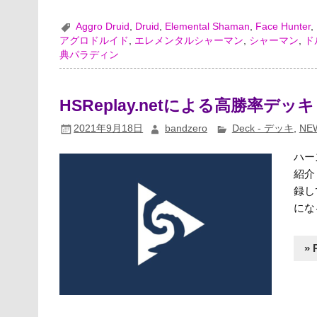
Aggro Druid
,
Druid
,
Elemental Shaman
,
Face Hunter
,
アグロドルイド
,
エレメンタルシャーマン
,
シャーマン
,
ド
典パラディン
HSReplay.netによる高勝率デッキ（
2021年9月18日
bandzero
Deck - デッキ
,
NE
ハー
紹介
録し
にな
» 