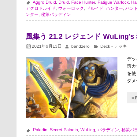
Aggro Druid
,
Druid
,
Face Hunter
,
Fatigue Warlock
,
Ha
アグロドルイド
,
ウォーロック
,
ドルイド
,
ハンター
,
ハン
ンター
,
秘策パラディン
風集う 21.2 レジェンド WuLing
2021年9月13日
bandzero
Deck - デッキ
デッ
策カ
を使
ダメ
» 
Paladin
,
Secret Paladin
,
WuLing
,
パラディン
,
秘策パ