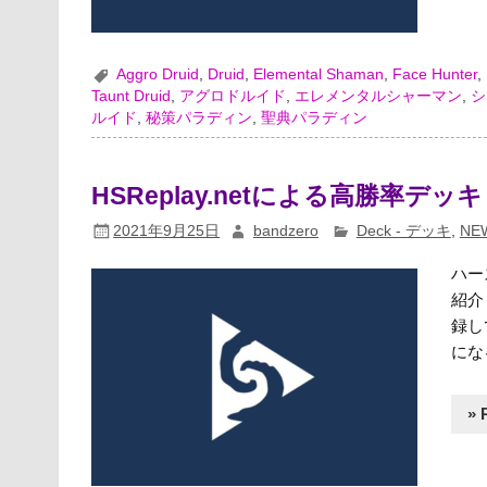
Aggro Druid
,
Druid
,
Elemental Shaman
,
Face Hunter
,
Taunt Druid
,
アグロドルイド
,
エレメンタルシャーマン
,
シ
ルイド
,
秘策パラディン
,
聖典パラディン
HSReplay.netによる高勝率デッキ（
2021年9月25日
bandzero
Deck - デッキ
,
NE
ハー
紹介
録し
にな
» 