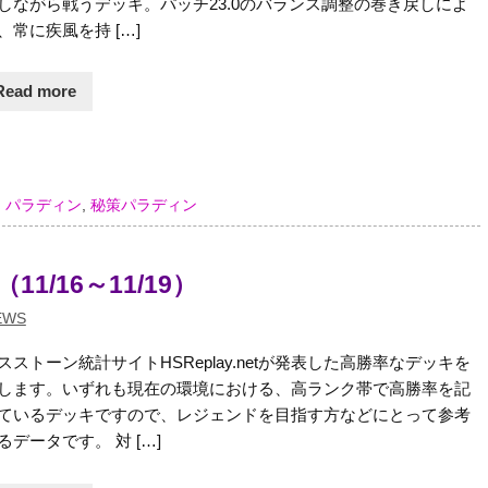
しながら戦うデッキ。パッチ23.0のバランス調整の巻き戻しによ
、常に疾風を持 […]
Read more
,
パラディン
,
秘策パラディン
11/16～11/19）
EWS
スストーン統計サイトHSReplay.netが発表した高勝率なデッキを
します。いずれも現在の環境における、高ランク帯で高勝率を記
ているデッキですので、レジェンドを目指す方などにとって参考
るデータです。 対 […]