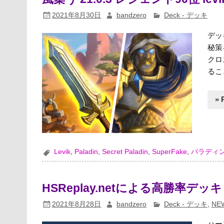
2021年8月30日
bandzero
Deck - デッキ
デッ
秘策
クロ
るこ
» 
Levik
,
Paladin
,
Secret Paladin
,
SuperFake
,
パラディ
HSReplay.netによる高勝率デッキ（
2021年8月28日
bandzero
Deck - デッキ
,
NE
ハー