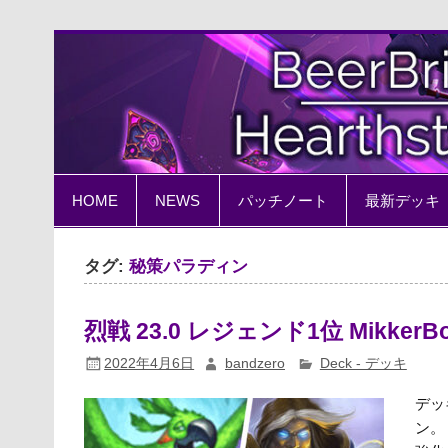
Skip
to
content
BeerBrick Hearthston
ハースストーン情報サイト
HOME
NEWS
パッチノート
最新デッキ
タグ:
秘策パラディン
烈戦 23.0 レジェンド1位 Mikker
2022年4月6日
bandzero
Deck - デッキ
デッ
ン。