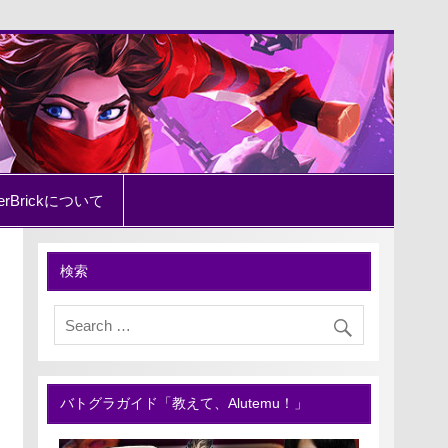
erBrickについて
検索
バトグラガイド「教えて、Alutemu！」