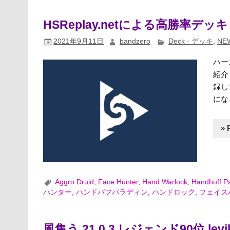
HSReplay.netによる高勝率デッキ（
2021年9月11日
bandzero
Deck - デッキ
,
NE
ハー
紹介
録し
にな
» 
Aggro Druid
,
Face Hunter
,
Hand Warlock
,
Handbuff P
ハンター
,
ハンドバフパラディン
,
ハンドロック
,
フェイス
風集う 21.0.3 レジェンド90位 le