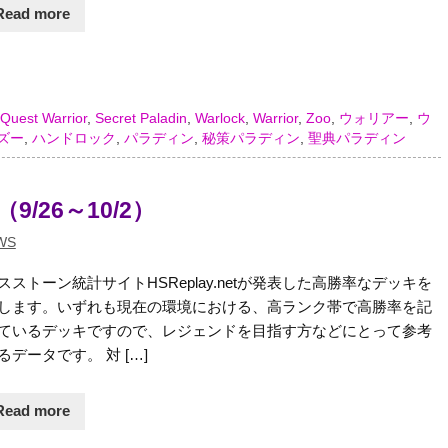
Read more
,
Quest Warrior
,
Secret Paladin
,
Warlock
,
Warrior
,
Zoo
,
ウォリアー
,
ウ
ズー
,
ハンドロック
,
パラディン
,
秘策パラディン
,
聖典パラディン
9/26～10/2）
WS
スストーン統計サイトHSReplay.netが発表した高勝率なデッキを
します。いずれも現在の環境における、高ランク帯で高勝率を記
ているデッキですので、レジェンドを目指す方などにとって参考
るデータです。 対 […]
Read more