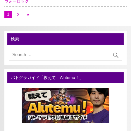
ウォーロック
1
2
»
検索
バトグラガイド「教えて、Alutemu！」