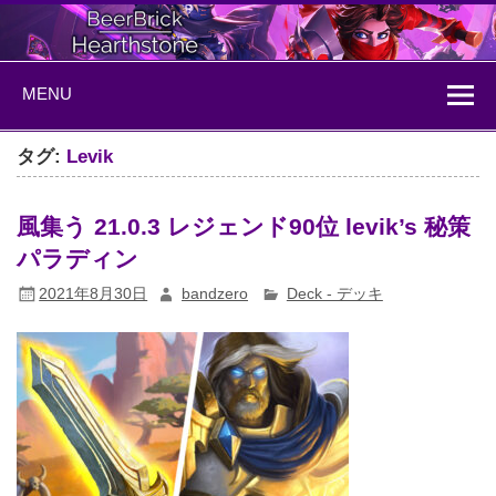
Skip
to
content
BeerBrick
ハースストーン情報サイト
MENU
Hearthstone
タグ:
Levik
風集う 21.0.3 レジェンド90位 levik’s 秘策
パラディン
2021年8月30日
bandzero
Deck - デッキ