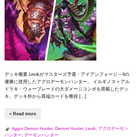
デッキ概要 Levikがマスターズ予選・アイアンフォージ – 4の
優勝に使用したアグロデーモンハンター。 イルギノス＋アル
ドラキ・ウォーブレードの大ダメージコンボを搭載したデッ
キ。デッキ外から異端カードを獲得 […]
» Read more
Aggro Demon Hunter
,
Demon Hunter
,
Levik
,
アグロデーモン
ハンター
,
デーモンハンター