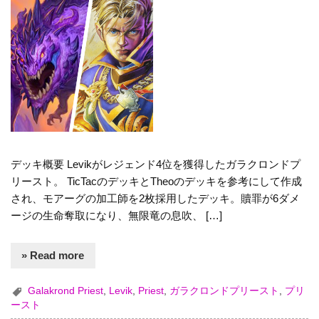
デッキ概要 Levikがレジェンド4位を獲得したガラクロンドプ
リースト。 TicTacのデッキとTheoのデッキを参考にして作成
され、モアーグの加工師を2枚採用したデッキ。贖罪が6ダメ
ージの生命奪取になり、無限竜の息吹、 […]
» Read more
Galakrond Priest
,
Levik
,
Priest
,
ガラクロンドプリースト
,
プリ
ースト