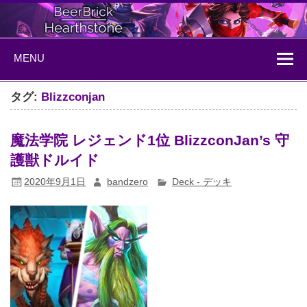
Skip
to
content
BeerBrick
ハースストーン情報サイト
MENU
Hearthstone
タグ:
Blizzconjan
魔法学院 レジェンド1位 BlizzconJan’s 守
護獣ドルイド
2020年9月1日
bandzero
Deck - デッキ