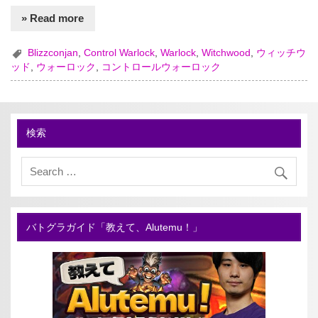
» Read more
Blizzconjan
,
Control Warlock
,
Warlock
,
Witchwood
,
ウィッチウ
ッド
,
ウォーロック
,
コントロールウォーロック
検索
バトグラガイド「教えて、Alutemu！」