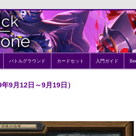
e
バトルグラウンド
カードセット
入門ガイド
Be
9年9月12日～9月19日）