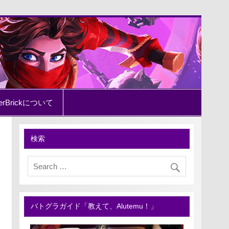
erBrickについて
検索
バトグラガイド「教えて、Alutemu！」