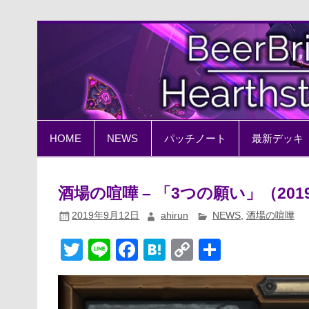
Skip
to
content
BeerBrick Hearthston
ハースストーン情報サイト
HOME
NEWS
パッチノート
最新デッキ
酒場の喧嘩 – 「3つの願い」（201
2019年9月12日
ahirun
NEWS
,
酒場の喧嘩
T
Li
F
H
C
共
wi
n
a
at
o
有
tt
e
c
e
p