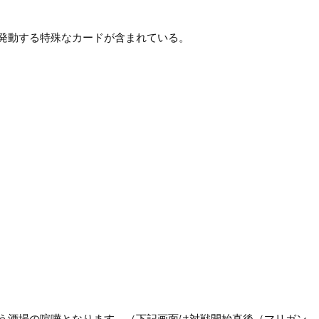
発動する特殊なカードが含まれている。
う酒場の喧嘩となります。（下記画面は対戦開始直後（マリガン